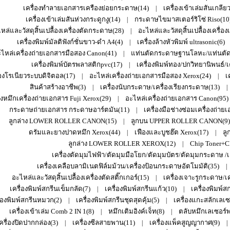
เครื่องทำลายเอกสารเครืองย่อยกระดาษ(14)
เครื่องเข้าเล่มสันเกลีย
|
เครื่องเข้าเล่มสันห่วงกระดูกงู(14)
กระดาษไขมาสเตอร์ริโซ่ Riso(10
|
หล่และวัสดุสิ้นเปลื้องเครื่องตัดกระดาษ(28)
อะไหล่และวัสดุสิ้นเปลื้องเครื่อง
|
เครื่องพิมพ์มัลติฟังก์ชั่นขาว-ดำ A4(4)
เครื่องล้างหัวพิมพ์ ultrasonic(6)
|
ไหล่เครื่องถ่ายเอกสารมือสอง Canon(41)
แท่นตัดกระดาษฐานโลหะ/แท่นตัดก
|
เครื่องพิมพ์บัตรพลาสติกpvc(17)
เครื่องพิมพ์ทอง/ปกวิทยานิพนธ์/เ
|
่องโรเนียวระบบดิจิตอล(17)
อะไหล่เครื่องถ่ายเอกสารมือสอง Xerox(24)
เ
|
|
สินค้าสร้างอาชีพ(3)
เครื่องนับกระดาษ/เครื่องเรียงกระดาษ(13)
|
|
งหมึกเครื่องถ่ายเอกสาร Fuji Xerox(29)
อะไหล่เครื่องถ่ายเอกสาร Canon(95)
|
กระดาษถ่ายเอกสาร กระดาษอาร์ตมัน(11)
เครื่องมือช่างซ่อมเครื่องถ่าย
|
ลูกล่าง LOWER ROLLER CANON(15)
ลูกบน UPPER ROLLER CANON(9)
|
ดรัมและยางปาดหมึก Xerox(44)
เฟืองและบูชฮ๊ต Xerox(17)
ลู
|
|
ลูกล่าง LOWER ROLLER XEROX(12)
Chip Toner+C
|
เครื่องตัดมุมไฟฟ้า/ตัดมุมมือโยก/ตัดมุมบัตร/ตัดมุมกระดาษ /เ
เครื่องเคลือบลามิเนตฟิล์มม้วน/เครื่องป้อนกระดาษอัตโมมัติ(35)
|
อะไหล่และวัสดุสิ้นเปลื้องเครื่องตัดสติ๊กเกอร์(15)
เครื่องเจาะรูกระดาษ/เค
|
เครื่องพิมพ์สกรีนเข็มกลัด(7)
เครื่องพิมพ์สกรีนแก้ว(10)
เครื่องพิมพ์ส
|
|
ื่องพิมพ์สกรีนหมวก(2)
เครื่องพิมพ์สกรีนชุดสุดคุ้ม(5)
เครื่องแกะสลักเลเซอ
|
|
เครื่องเข้าเล่ม Comb 2 IN 1(8)
หมึกเติมอิงค์เจ็ท(8)
ตลับหมึกเลเซอร์พริ
|
|
ครื่องปิดปากกล่อง(3)
เครื่องซีลสายพาน(11)
เครื่องแพ็คสูญญากาศ(9)
|
|
|