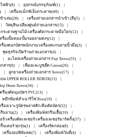
วไฟฟ้า(8)
อุปกรณ์บรรจุภัณฑ์(1)
|
|
)
เครื่องแม็กซ์เย็บกระดาษ(49)
|
|
เข้าเล่ม(28)
เครื่องถ่ายเอกสารนำเข้า (สี)(5)
|
|
วัสดุสินเปลียงศูนย์ถ่ายเอกสาร(15)
|
|
ระดาษฐานไม้/เครื่องตัดกระดาษมือโยก(12)
|
ครื่องปั้มทอง/ปั้มรอยลายต่งๆ(12)
|
ครื่องตอกบัตรพนักงาน/เครื่องสแกนลายนิ้วมือ(3)
|
ชุดธุรกิจเปิดร้านถ่ายเอกสาร(4)
|
อะไหล่เครื่องถ่ายเอกสาร Fuji Xerox(55)
|
|
เอกสาร(8)
เฟืองและบูชฮ๊ต Canon(26)
|
|
ลูกยางเครื่องถ่ายเอกสาร Xerox(17)
|
|
กบน UPPER ROLLER XEROX(15)
|
hip Drum Xerox(34)
|
ครื่องตัดมุมบัตร PVC(13)
|
หมึกพิมพ์สำเนาริโซ่ Riso(19)
|
รื่องเจาะรูบัตรพลาสติก/คีมตัดบัตร(52)
|
กรีนจาน(2)
เครื่องพิมพ์สกรีนเสื้อ(10)
|
|
ร์/เครื่องตัดเลเซอร์/เครื่องเลเซอร์มาร์คกิ้ง(37)
|
้นเตอร์ ทุกรุ่น(1)
เครื่องรัดกล่อง(8)
|
|
เครื่องอบฟิล์มหด(7)
เครื่องพิมพ์วันที่(4)
|
|