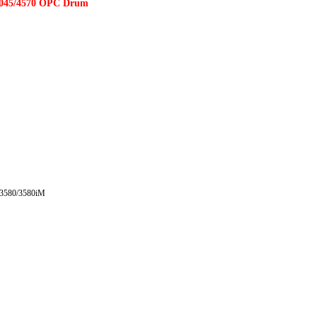
3045/4570 OPC Drum
i/3580/3580iM