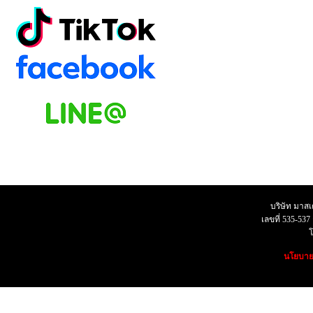
บริษัท มาสเตอ
เลขที่ 535-53
โทร07
นโยบายค