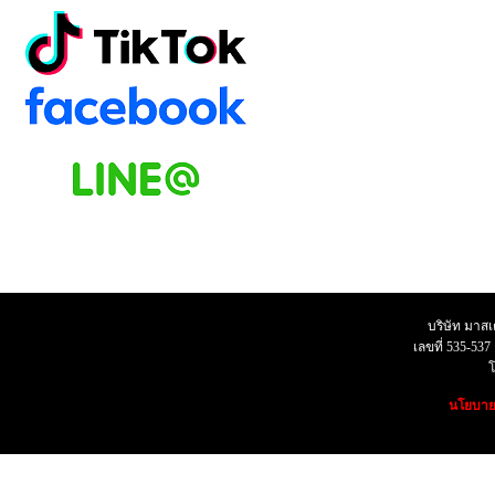
บริษัท มาสเตอ
เลขที่ 535-53
โทร07
นโยบายค