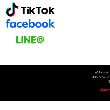
บริษัท มาสเตอ
เลขที่ 535-53
โทร07
นโยบายค