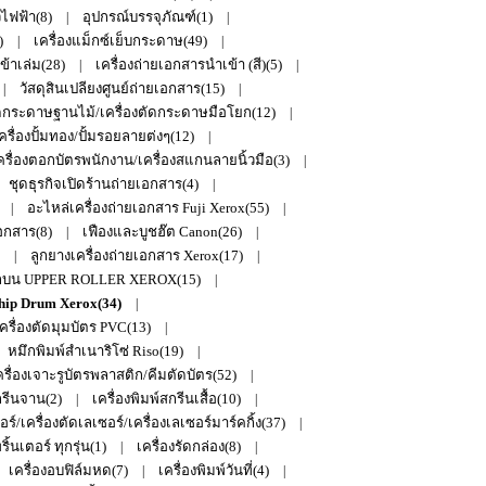
วไฟฟ้า(8)
อุปกรณ์บรรจุภัณฑ์(1)
|
|
)
เครื่องแม็กซ์เย็บกระดาษ(49)
|
|
เข้าเล่ม(28)
เครื่องถ่ายเอกสารนำเข้า (สี)(5)
|
|
วัสดุสินเปลียงศูนย์ถ่ายเอกสาร(15)
|
|
ระดาษฐานไม้/เครื่องตัดกระดาษมือโยก(12)
|
ครื่องปั้มทอง/ปั้มรอยลายต่งๆ(12)
|
ครื่องตอกบัตรพนักงาน/เครื่องสแกนลายนิ้วมือ(3)
|
ชุดธุรกิจเปิดร้านถ่ายเอกสาร(4)
|
อะไหล่เครื่องถ่ายเอกสาร Fuji Xerox(55)
|
|
เอกสาร(8)
เฟืองและบูชฮ๊ต Canon(26)
|
|
ลูกยางเครื่องถ่ายเอกสาร Xerox(17)
|
|
กบน UPPER ROLLER XEROX(15)
|
hip Drum Xerox(34)
|
ครื่องตัดมุมบัตร PVC(13)
|
หมึกพิมพ์สำเนาริโซ่ Riso(19)
|
รื่องเจาะรูบัตรพลาสติก/คีมตัดบัตร(52)
|
กรีนจาน(2)
เครื่องพิมพ์สกรีนเสื้อ(10)
|
|
ร์/เครื่องตัดเลเซอร์/เครื่องเลเซอร์มาร์คกิ้ง(37)
|
้นเตอร์ ทุกรุ่น(1)
เครื่องรัดกล่อง(8)
|
|
เครื่องอบฟิล์มหด(7)
เครื่องพิมพ์วันที่(4)
|
|