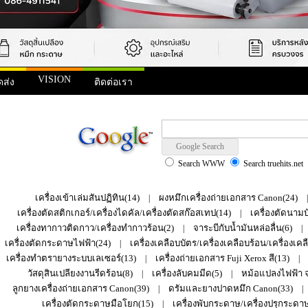
VISION
ดส่ง
ติดต่อเรา
Toner use for Xerox Workcentre DC238/286/2005/2007/3007 25K
Search WWW
Search truehits.net
เครื่องเข้าเล่มสันปฏิทิน(14)
ผงหมึกเครื่องถ่ายเอกสาร Canon(24)
|
เครื่องตัดสติกเกอร์/เครื่องไดคัล/เครื่องตัดสก๊อสเทป(14)
เครื่องตัดนาม
|
เครื่องทากาวติดกาว/เครื่องทำกาวร้อน(2)
จาระบีกับน้ำมันหล่อลื่น(6)
|
|
เครื่องตัดกระดาษไฟฟ้า(24)
เครื่องเคลือบบัตร/เครื่องเคลือบร้อน/เครื่องเคล
|
เครื่องทำตรายางระบบเลเซอร์(13)
เครื่องถ่ายเอกสาร Fuji Xerox สี(13)
|
|
วัสดุสินเปลียงงานรีดร้อน(8)
เครื่องลับคมมีด(5)
หม้อแปลงไฟฟ้า จา
|
|
ลูกยางเครื่องถ่ายเอกสาร Canon(39)
ดรัมและยางปาดหมึก Canon(33)
|
|
เครื่องตัดกระดาษมือโยก(15)
เครื่องพับกระดาษ/เครื่องปรุกระดาษ
|