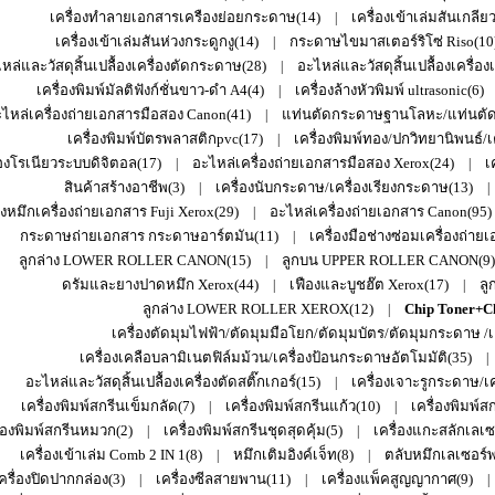
เครื่องทำลายเอกสารเครืองย่อยกระดาษ(14)
เครื่องเข้าเล่มสันเกลีย
|
เครื่องเข้าเล่มสันห่วงกระดูกงู(14)
กระดาษไขมาสเตอร์ริโซ่ Riso(10
|
หล่และวัสดุสิ้นเปลื้องเครื่องตัดกระดาษ(28)
อะไหล่และวัสดุสิ้นเปลื้องเครื่อง
|
เครื่องพิมพ์มัลติฟังก์ชั่นขาว-ดำ A4(4)
เครื่องล้างหัวพิมพ์ ultrasonic(6)
|
ไหล่เครื่องถ่ายเอกสารมือสอง Canon(41)
แท่นตัดกระดาษฐานโลหะ/แท่นตัดก
|
เครื่องพิมพ์บัตรพลาสติกpvc(17)
เครื่องพิมพ์ทอง/ปกวิทยานิพนธ์/เ
|
่องโรเนียวระบบดิจิตอล(17)
อะไหล่เครื่องถ่ายเอกสารมือสอง Xerox(24)
เ
|
|
สินค้าสร้างอาชีพ(3)
เครื่องนับกระดาษ/เครื่องเรียงกระดาษ(13)
|
|
งหมึกเครื่องถ่ายเอกสาร Fuji Xerox(29)
อะไหล่เครื่องถ่ายเอกสาร Canon(95)
|
กระดาษถ่ายเอกสาร กระดาษอาร์ตมัน(11)
เครื่องมือช่างซ่อมเครื่องถ่าย
|
ลูกล่าง LOWER ROLLER CANON(15)
ลูกบน UPPER ROLLER CANON(9)
|
ดรัมและยางปาดหมึก Xerox(44)
เฟืองและบูชฮ๊ต Xerox(17)
ลู
|
|
ลูกล่าง LOWER ROLLER XEROX(12)
Chip Toner+C
|
เครื่องตัดมุมไฟฟ้า/ตัดมุมมือโยก/ตัดมุมบัตร/ตัดมุมกระดาษ /เ
เครื่องเคลือบลามิเนตฟิล์มม้วน/เครื่องป้อนกระดาษอัตโมมัติ(35)
|
อะไหล่และวัสดุสิ้นเปลื้องเครื่องตัดสติ๊กเกอร์(15)
เครื่องเจาะรูกระดาษ/เค
|
เครื่องพิมพ์สกรีนเข็มกลัด(7)
เครื่องพิมพ์สกรีนแก้ว(10)
เครื่องพิมพ์ส
|
|
ื่องพิมพ์สกรีนหมวก(2)
เครื่องพิมพ์สกรีนชุดสุดคุ้ม(5)
เครื่องแกะสลักเลเซอ
|
|
เครื่องเข้าเล่ม Comb 2 IN 1(8)
หมึกเติมอิงค์เจ็ท(8)
ตลับหมึกเลเซอร์พริ
|
|
ครื่องปิดปากกล่อง(3)
เครื่องซีลสายพาน(11)
เครื่องแพ็คสูญญากาศ(9)
|
|
|