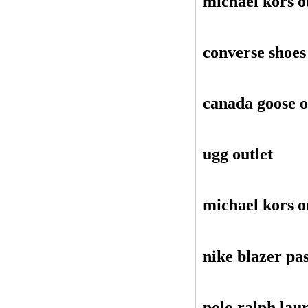
michael kors o
converse shoes
canada goose o
ugg outlet
michael kors o
nike blazer pa
polo ralph lau