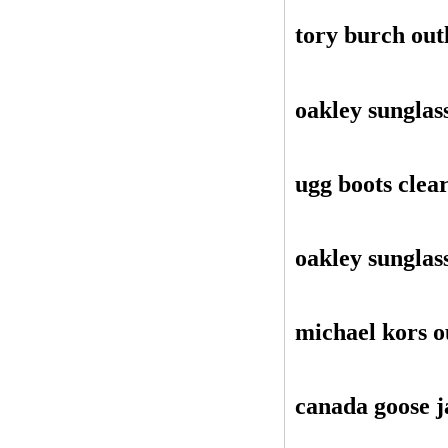
tory burch out
oakley sunglas
ugg boots clea
oakley sunglas
michael kors o
canada goose j