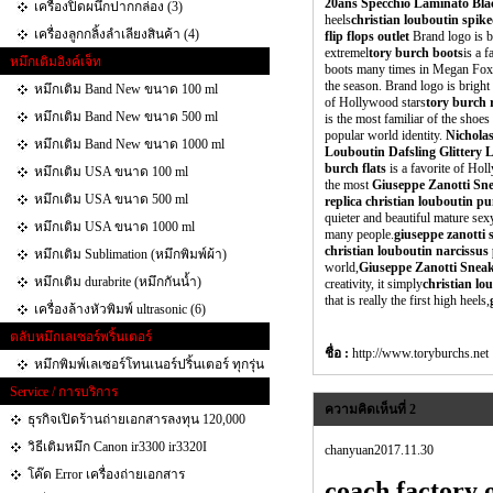
20ans Specchio Laminato Bla
เครื่องปิดผนึกปากกล่อง (3)
heels
christian louboutin spike
เครื่องลูกกลิ้งลำเลียงสินค้า (4)
flip flops outlet
Brand logo is b
extremel
tory burch boots
is a 
หมึกเติมอิงค์เจ็ท
boots many times in Megan Fox
the season. Brand logo is bright 
หมึกเติม Band New ขนาด 100 ml
of Hollywood stars
tory burch r
หมึกเติม Band New ขนาด 500 ml
is the most familiar of the shoes
popular world identity.
Nichola
หมึกเติม Band New ขนาด 1000 ml
Louboutin Dafsling Glittery 
burch flats
is a favorite of Hol
หมึกเติม USA ขนาด 100 ml
the most
Giuseppe Zanotti Sn
หมึกเติม USA ขนาด 500 ml
replica christian louboutin p
quieter and beautiful mature sex
หมึกเติม USA ขนาด 1000 ml
many people.
giuseppe zanotti 
christian louboutin narcissu
หมึกเติม Sublimation (หมึกพิมพ์ผ้า)
world,
Giuseppe Zanotti Sneak
หมึกเติม durabrite (หมึกกันน้ำ)
creativity, it simply
christian lou
that is really the first high heels,
เครื่องล้างหัวพิมพ์ ultrasonic (6)
ตลับหมึกเลเซอร์พริ้นเตอร์
ชื่อ :
http://www.toryburchs.ne
หมึกพิมพ์เลเซอร์โทนเนอร์ปริ้นเตอร์ ทุกรุ่น
Service / การบริการ
ความคิดเห็นที่ 2
ธุรกิจเปิดร้านถ่ายเอกสารลงทุน 120,000
วิธีเติมหมึก Canon ir3300 ir3320I
chanyuan2017.11.30
โค๊ด Error เครื่องถ่ายเอกสาร
coach factory o