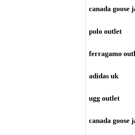
canada goose j
polo outlet
ferragamo outl
adidas uk
ugg outlet
canada goose j