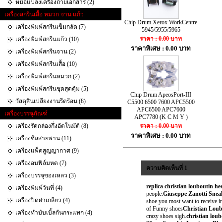
หม้อแปลงเครื่องถ่ายเอกสาร (2)
เครื่องสกรีนเสื้อ หมวก จาน แก้ว
Chip Drum Xerox WorkCentre
เครื่องพิมพ์สกรีนเข็มกลัด (7)
5945/5955/5965
ราคา : 0.00 บาท
เครื่องพิมพ์สกรีนแก้ว (10)
ราคาพิเศษ : 0.00 บาท
เครื่องพิมพ์สกรีนจาน (2)
เครื่องพิมพ์สกรีนเสื้อ (10)
เครื่องพิมพ์สกรีนหมวก (2)
เครื่องพิมพ์สกรีนชุดสุดคุ้ม (5)
Chip Drum ApeosPort-III
วัสดุสินเปลียงงานรีดร้อน (8)
C5500 6500 7600 APC5500
APC6500 APC7600
เครื่องบรรจุภัณฑ์
APC7780 (K C M Y )
เครื่องรัดกล่องกึ่งอัตโนมัติ (8)
ราคา : 0.00 บาท
ราคาพิเศษ : 0.00 บาท
เครื่องซีลสายพาน (11)
เครื่องแพ็คสูญญากาศ (9)
เครื่องอบฟิล์มหด (7)
ความคิดเห็นที่ 1
เครื่องบรรจุของเหลว (3)
replica christian louboutin he
เครื่องพิมพ์วันที่ (4)
people.
Giuseppe Zanotti Snea
เครื่องปิดฝาเกลียว (4)
shoe you most want to receive i
of Funny shoes
Christian Lou
เครื่องทำบับเบิ้ลกันกระแทก‎ (4)
crazy shoes sigh.
christian lou