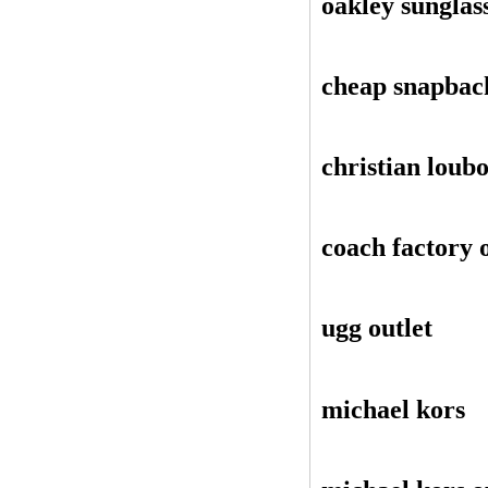
oakley sunglas
cheap snapbac
christian loub
coach factory o
ugg outlet
michael kors