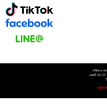
บริษัท มาสเตอ
เลขที่ 535-53
โทร07
นโยบายค