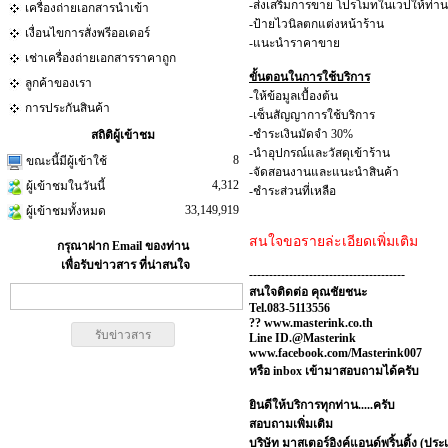
-ส่งเสริมการขาย โปรโมทในเวปให้ท่าน
เครื่องถ่ายเอกสารนำเข้า
-ป้ายไวนิลตกแต่งหน้าร้าน
เงื่อนไขการสั่งพรีออเดอร์
-แนะนำราคาขาย
เช่าเครื่องถ่ายเอกสารราคาถูก
ขั้นตอนในการใช้บริการ
ลูกค้าของเรา
-ให้ข้อมูลเบื้องต้น
การประกันสินค้า
-เซ็นสัญญาการใช้บริการ
-ชำระเงินมัดจำ 30%
สถิติผู้เข้าชม
-นำอุปกรณ์และวัสดุเข้าร้าน
8
ขณะนี้มีผู้เข้าใช้
-จัดสอนงานและแนะนำสินค้า
4,312
ผู้เข้าชมในวันนี้
-ชำระส่วนที่เหลือ
33,149,919
ผู้เข้าชมทั้งหมด
สนใจขอรายล่ะเอียดเพิ่มเติม
กรุณาฝาก Email ของท่าน
เพื่อรับข่าวสาร ที่น่าสนใจ
---------------------------------------
สนใจติดต่อ คุณชัยชนะ
Tel.083-5113556
?? www.masterink.co.th
Line ID.@Masterink
www.facebook.com/Masterink007
หรือ inbox เข้ามาสอบถามได้ครับ
ยินดีให้บริการทุกท่าน.....ครับ
สอบถามเพิ่มเติม
บริษัท มาสเตอร์อิงค์แอนด์พริ้นติ้ง (ปร