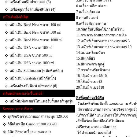
5.เครื่องเข้าเล่มสันกาว
เครื่องปิดผนึกปากกล่อง (3)
6.เครื่องเคลือบบัตร
เครื่องลูกกลิ้งลำเลียงสินค้า (4)
7.เครื่องเย็บเล่ม
หมึกเติมอิงค์เจ็ท
8.คอมพิวเตอร์
9.เครื่องตัดกระดาษ
หมึกเติม Band New ขนาด 100 ml
10.วัสดุสิ้นเปลืองใช้ภายในร้าน
หมึกเติม Band New ขนาด 500 ml
11.กระดาษถ่ายเอกสารขนาด A4
หมึกเติม Band New ขนาด 1000 ml
12.แม๊กซ์เย็บกระดาษ ขนาดเบอร์ 3
13.แม๊กซ์เย็บกระดาษ ขนาดเบอร์ 10
หมึกเติม USA ขนาด 100 ml
14.แผ่นเคลือบบัตร
หมึกเติม USA ขนาด 500 ml
15.สันเกลียว
หมึกเติม USA ขนาด 1000 ml
16.สันห่วงกระดูกงู
17.กาวสำหรับเข้าเล่ม
หมึกเติม Sublimation (หมึกพิมพ์ผ้า)
18.ไส้แม็ก เบอร์8/10
หมึกเติม durabrite (หมึกกันน้ำ)
19.ไส้แม็ก เบอร์3
เครื่องล้างหัวพิมพ์ ultrasonic (6)
20.ไส้แม็ก เบอร์10
ตลับหมึกเลเซอร์พริ้นเตอร์
สิ่งที่ลูกค้าจะได้รับ
หมึกพิมพ์เลเซอร์โทนเนอร์ปริ้นเตอร์ ทุกรุ่น
-จัดส่งฟรีพร้อมติดตั้งและสอนงาน ทั่ว
Service / การบริการ
-มีการฝึกอบรมการทำงานจริงจากศูนย์ถ่
-บริการให้คำแนะนำการให้บริการจากผู
ธุรกิจเปิดร้านถ่ายเอกสารลงทุน 120,000
-สั่งซื้อวัสดุสิ้นเปลืองได้ในพิเศษ
วิธีเติมหมึก Canon ir3300 ir3320I
-ฟรีการตลาดออกสือต่างๆ
โค๊ด Error เครื่องถ่ายเอกสาร
-ให้คำแนะนำตลอดไป