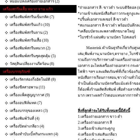
หม้อแปลงเครื่องถ่ายเอกสาร (2)
*ถ่ายเอกสาร สี- ขาวดำ ระบบดิจิตอล (
เครื่องสกรีนเสื้อ หมวก จาน แก้ว
*งานเข้าเล่มหนังสือสันกาวกระดูกงูและ
เครื่องพิมพ์สกรีนเข็มกลัด (7)
*ปริ้นท์เอกสารเลเซอร์ สี-ขาวดำ
เครื่องพิมพ์สกรีนแก้ว (10)
*สแกนเอกสาร สี-ขาวดำ พร้อมบันทึกลง
*เคลือบบัตรและพลาสติกขนาดใหญ่
เครื่องพิมพ์สกรีนจาน (2)
*โบรชัวร์ แผ่นพับ นามบัตร โปสเตอร์
เครื่องพิมพ์สกรีนเสื้อ (10)
Masterink ดำเนินธุรกิจเกี่ยวกับศูนย
เครื่องพิมพ์สกรีนหมวก (2)
เล่ม,พิมพ์งาน,นามบัตร,ตรายาง ,โบรชั
เครื่องพิมพ์สกรีนชุดสุดคุ้ม (5)
รวมถึงการบริการทางด้านเครื่องถ่ายเอก
วัสดุสินเปลียงงานรีดร้อน (8)
เอกสาร อะไหล่เครื่องถ่ายเอกสาร กระดา
เครื่องบรรจุภัณฑ์
ไฟฟ้า ฯลฯ และผลิตภัณฑ์ที่เกี่ยวข้องกั
หนังสือการเรียนการสอน,ชาวบ้านทั่วไป
เครื่องรัดกล่องกึ่งอัตโนมัติ (8)
จำเป็นต้องมีนามบัตรหรือแม้แต่เจ้าขอ
เครื่องซีลสายพาน (11)
ก็ต้องพึ่งร้านผลิตสิ่งพิมพ์ เพื่อทำฉลากต
เครื่องแพ็คสูญญากาศ (9)
มาก เพราะผลกำไรตอบแทนจากการทำธุรกิ
เครื่องอบฟิล์มหด (7)
เครื่องบรรจุของเหลว (3)
สิ่งที่ลูกค้าจะได้รับทั้งหมดนี้มีดังนี้
1.เครื่องถ่ายเอกสาร ขาว ดำ
เครื่องพิมพ์วันที่ (4)
2.เครื่องถ่ายเอกสาร สี
เครื่องปิดฝาเกลียว (4)
3.เครื่องเข้าเล่มกระดูกงู
เครื่องทำบับเบิ้ลกันกระแทก‎ (4)
4.เครื่องเข้าเล่มสันเกลียว