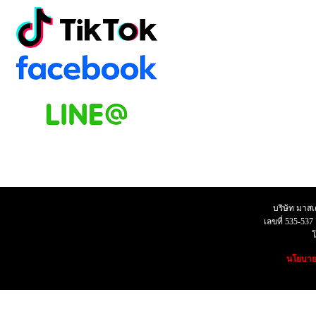
บริษัท มาสเตอ
เลขที่ 535-53
โทร07
นโยบายค