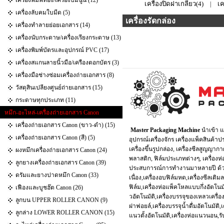
เครื่องพิมพ์ทอง/เครื่องปั๊มนูน (12)
เครื่องปิดฝาเกลียว(4)
เค
|
เครื่องลับคมใบมีด (5)
เครื่องรัดกล่อง
เครื่องทำลายย่อยเอกสาร (14)
เครื่องนับกระดาษ/เครื่องเรียงกระดาษ (13)
เครื่องพิมพ์บัตรและอุปกรณ์ PVC (17)
เครื่องสแกนลายนิ้วมือ/เครืองตอกบัตร (3)
เครื่องมือช่างซ่อมเครื่องถ่ายเอกสาร (8)
วัสดุสินเปลียงศูนย์ถ่ายเอกสาร (15)
กระดาษทุกประเภท (11)
หมึก-อะไหล่-เครื่องถ่ายเอกสาร Canon
เครื่องถ่ายเอกสาร Canon (ขาว-ดำ) (15)
Master Packaging Machine
นำเข้า แล
เครื่องถ่ายเอกสาร Canon (สี) (5)
อุปกรณ์เครื่องจักร เครื่องแพ็คสินค้าป
เครื่องขึ้นรูปกล่อง, เครื่องซีลสูญญาก
ผงหมึกเครื่องถ่ายเอกสาร Canon (24)
พลาสติก, ฟิล์มประเภทต่างๆ, เครื่องห
ลูกยางเครื่องถ่ายเอกสาร Canon (39)
ประสบการณ์การทำงานมาหลายปี ด้วยร
ดรัมและยางปาดหมึก Canon (33)
เนื่อง,เครื่องอบฟิล์มหด,เครื่องซีลเต
ฟิล์ม,เครื่องห่อแพ็คโหลแบบกึ่งอัตโนมั
เฟืองและบูชฮ๊ต Canon (26)
วอัตโนมัติ,เครื่องบรรจุของเหลวเครื่อ
ลูกบน UPPER ROLLER CANON (9)
ฝาฟอยล์,เครื่องบรรจุน้ำดื่มอัตโนมัติ,
ลูกล่าง LOWER ROLLER CANON (15)
แนวตั้งอัตโนมัติ,เครื่องห่อแนวนอน,ร