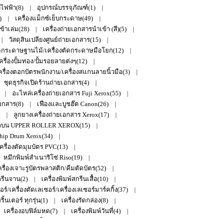
วไฟฟ้า(8)
อุปกรณ์บรรจุภัณฑ์(1)
|
|
)
เครื่องแม็กซ์เย็บกระดาษ(49)
|
|
เข้าเล่ม(28)
เครื่องถ่ายเอกสารนำเข้า (สี)(5)
|
|
วัสดุสินเปลียงศูนย์ถ่ายเอกสาร(15)
|
|
ระดาษฐานไม้/เครื่องตัดกระดาษมือโยก(12)
|
ครื่องปั้มทอง/ปั้มรอยลายต่งๆ(12)
|
ครื่องตอกบัตรพนักงาน/เครื่องสแกนลายนิ้วมือ(3)
|
ชุดธุรกิจเปิดร้านถ่ายเอกสาร(4)
|
อะไหล่เครื่องถ่ายเอกสาร Fuji Xerox(55)
|
|
เอกสาร(8)
เฟืองและบูชฮ๊ต Canon(26)
|
|
ลูกยางเครื่องถ่ายเอกสาร Xerox(17)
|
|
กบน UPPER ROLLER XEROX(15)
|
hip Drum Xerox(34)
|
ครื่องตัดมุมบัตร PVC(13)
|
หมึกพิมพ์สำเนาริโซ่ Riso(19)
|
รื่องเจาะรูบัตรพลาสติก/คีมตัดบัตร(52)
|
กรีนจาน(2)
เครื่องพิมพ์สกรีนเสื้อ(10)
|
|
ร์/เครื่องตัดเลเซอร์/เครื่องเลเซอร์มาร์คกิ้ง(37)
|
้นเตอร์ ทุกรุ่น(1)
เครื่องรัดกล่อง(8)
|
|
เครื่องอบฟิล์มหด(7)
เครื่องพิมพ์วันที่(4)
|
|