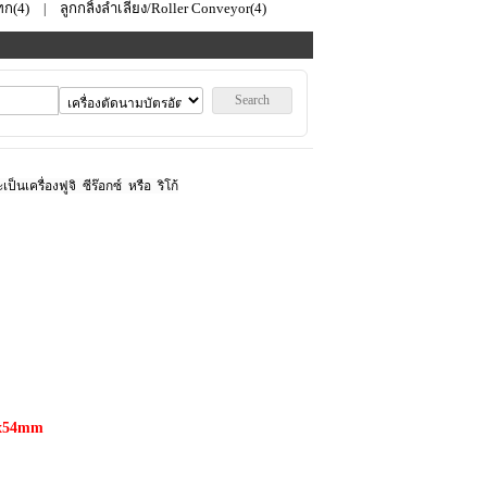
ก‎(4)
ลูกกลิ้งลำเลียง/Roller Conveyor(4)
|
Search
นเครื่องฟูจิ ซีร๊อกซ์ หรือ ริโก้
0x54mm