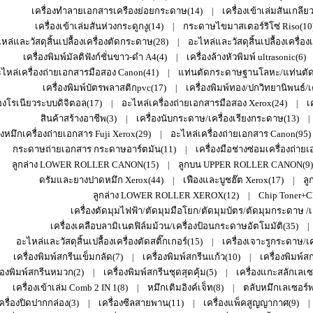
เครื่องทำลายเอกสารเครืองย่อยกระดาษ(14)
เครื่องเข้าเล่มสันเกลีย
|
เครื่องเข้าเล่มสันห่วงกระดูกงู(14)
กระดาษไขมาสเตอร์ริโซ่ Riso(10
|
หล่และวัสดุสิ้นเปลื้องเครื่องตัดกระดาษ(28)
อะไหล่และวัสดุสิ้นเปลื้องเครื่อง
|
เครื่องพิมพ์มัลติฟังก์ชั่นขาว-ดำ A4(4)
เครื่องล้างหัวพิมพ์ ultrasonic(6)
|
ไหล่เครื่องถ่ายเอกสารมือสอง Canon(41)
แท่นตัดกระดาษฐานโลหะ/แท่นตัดก
|
เครื่องพิมพ์บัตรพลาสติกpvc(17)
เครื่องพิมพ์ทอง/ปกวิทยานิพนธ์/เ
|
่องโรเนียวระบบดิจิตอล(17)
อะไหล่เครื่องถ่ายเอกสารมือสอง Xerox(24)
เ
|
|
สินค้าสร้างอาชีพ(3)
เครื่องนับกระดาษ/เครื่องเรียงกระดาษ(13)
|
|
งหมึกเครื่องถ่ายเอกสาร Fuji Xerox(29)
อะไหล่เครื่องถ่ายเอกสาร Canon(95)
|
กระดาษถ่ายเอกสาร กระดาษอาร์ตมัน(11)
เครื่องมือช่างซ่อมเครื่องถ่าย
|
ลูกล่าง LOWER ROLLER CANON(15)
ลูกบน UPPER ROLLER CANON(9)
|
ดรัมและยางปาดหมึก Xerox(44)
เฟืองและบูชฮ๊ต Xerox(17)
ลู
|
|
ลูกล่าง LOWER ROLLER XEROX(12)
Chip Toner+C
|
เครื่องตัดมุมไฟฟ้า/ตัดมุมมือโยก/ตัดมุมบัตร/ตัดมุมกระดาษ /เ
เครื่องเคลือบลามิเนตฟิล์มม้วน/เครื่องป้อนกระดาษอัตโมมัติ(35)
|
อะไหล่และวัสดุสิ้นเปลื้องเครื่องตัดสติ๊กเกอร์(15)
เครื่องเจาะรูกระดาษ/เค
|
เครื่องพิมพ์สกรีนเข็มกลัด(7)
เครื่องพิมพ์สกรีนแก้ว(10)
เครื่องพิมพ์ส
|
|
ื่องพิมพ์สกรีนหมวก(2)
เครื่องพิมพ์สกรีนชุดสุดคุ้ม(5)
เครื่องแกะสลักเลเซอ
|
|
เครื่องเข้าเล่ม Comb 2 IN 1(8)
หมึกเติมอิงค์เจ็ท(8)
ตลับหมึกเลเซอร์พริ
|
|
ครื่องปิดปากกล่อง(3)
เครื่องซีลสายพาน(11)
เครื่องแพ็คสูญญากาศ(9)
|
|
|